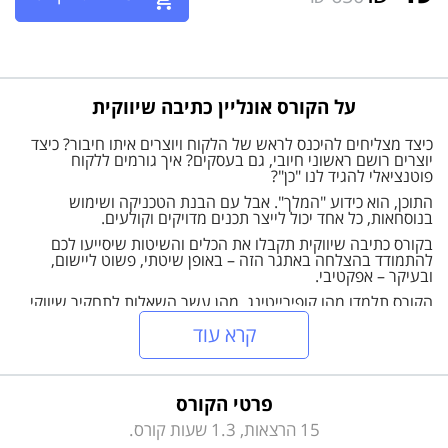
על הקורס אונליין כתיבה שיווקית
כיצד מצליחים להיכנס לראש של הלקוח ויוצרים איתו חיבור? כיצד
יוצרים רושם ראשוני חיובי, גם בעסקים? איך גורמים ללקוח
פוטנציאלי להגיד לנו "כן"?
התוכן, הוא כידוע "המלך". אבל עם הבנת הטכניקה ושימוש
בנוסחאות, כל אחד יכול לייצר תכנים מדויקים וקולעים.
בקורס כתיבה שיווקית תקבלו את הכלים והשיטות שיסייעו לכם
להתמודד בהצלחה באתגר הזה – באופן שיטתי, פשוט ליישום,
ובעיקר – אפקטיבי.
הקורס תלמדו מהו קופירייטינג, מהן עשר השאלות לתחקיר שיווקי,
מה יניע את הלקוח לפעולה, באילו מילים מותר להשתמש ובאילו
קרא עוד
אסור, כיצד גולשים באמת קוראים טקסט באינטרנט ושלל עצות
וסודות לכתיבה שיווקית נכונה.
בסיומו של הקורס תדעו כיצד ליצור מסרים שיווקיים משכנעים,
לנסח הצעות מחיר קולעות ולמלא את האתר שלכם בתכנים
פרטי הקורס
מדויקים.
15 הרצאות, 1.3 שעות קורס.