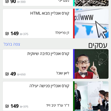
₪
90
נעם ייני
300 ₪
קורס אונליין מבוא HTML
₪
149
דן פרייפלד
375 ₪
עסקים
צפה בהכל
קורס אונליין כתיבה שיווקית
₪
49
ליאן שובל
650 ₪
קורס אונליין פגישה יעילה
₪
149
ד"ר עו"ד יניב זייד
375 ₪