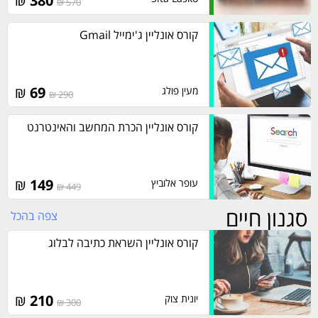
₪
380
570 ₪
קורס אונליין ג'ימייל Gmail
₪
69
מעין פולג
290 ₪
קורס אונליין הכרת המחשב והאינטרנט
₪
149
עופר אלוביץ
449 ₪
סגנון חיים
צפה בהכל
קורס אונליין השראת כתיבה לבלוג
₪
210
יונית צוק
300 ₪