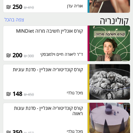
₪
250
אוריה עדן
410 ₪
קולינריה
צפה בהכל
קורס אונליין חשיבה מרזה MINDiet
₪
200
ד"ר ליאורה חיים וילמובסקי
300 ₪
קורס קונדיטוריה אונליין - סדנת עוגיות
₪
148
מיכל גולדי
450 ₪
קורס קונדיטוריה אונליין - סדנת עוגות
ראווה
₪
350
מיכל גולדי