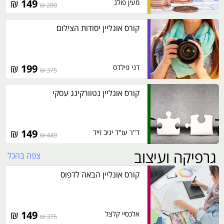
₪
149
מעין פולג
280 ₪
קורס אונליין יסודות הצילום
₪
199
דני פילדס
375 ₪
קורס אונליין נטוורקינג עסקי
₪
149
ד"ר עו"ד יניב זייד
449 ₪
גרפיקה ועיצוב
צפה בהכל
קורס אונליין הבאה לדפוס
₪
149
אלכסיי קלצל
375 ₪