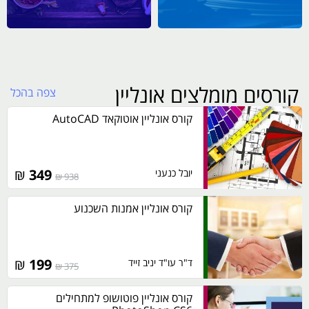
קורסים מומלצים אונליין
צפה בהכל
קורס אונליין אוטוקאד AutoCAD
₪
349
יובל כנעני
938 ₪
קורס אונליין אמנות השכנוע
₪
199
ד"ר עו"ד יניב זייד
375 ₪
קורס אונליין פוטושופ למתחילים