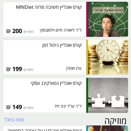
קורס אונליין חשיבה מרזה MINDiet
₪
200
ד"ר ליאורה חיים וילמובסקי
300 ₪
קורס אונליין ניהול זמן
₪
199
ערן שטרן
489 ₪
קורס אונליין נטוורקינג עסקי
₪
149
ד"ר עו"ד יניב זייד
449 ₪
מוזיקה
צפה בהכל
קורס אונליין איך לנגן על גיטרה בחמישה