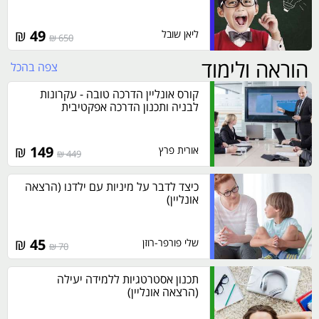
₪
49
ליאן שובל
650 ₪
הוראה ולימוד
צפה בהכל
קורס אונליין הדרכה טובה - עקרונות
לבניה ותכנון הדרכה אפקטיבית
₪
149
אורית פרץ
449 ₪
כיצד לדבר על מיניות עם ילדנו (הרצאה
אונליין)
₪
45
שלי פורפר-רוזן
70 ₪
תכנון אסטרטגיות ללמידה יעילה
(הרצאה אונליין)