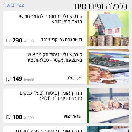
כלכלה ופיננסים
צפה בהכל
קורס אונליין הנוסחה להחזר חודשי
מנצח במשכנתא
₪
230
דניאל נחמיאס וקרין ארמל
330 ₪
קורס אונליין ניהול תקציב אישי
באמצעות אקסל - טבלאות ציר
₪
149
מעין פולג
280 ₪
מדריך אונליין ביטוח לבעלי עסקים
(חוברת דיגיטלית PDF)
₪
100
ישראל שוויד
200 ₪
מדריך אונליין לביטוח הדירה (חוברת