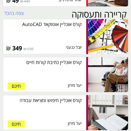
₪
49
449 ₪
קריירה ותעסוקה
צפה בהכל
קורס אונליין אוטוקאד AutoCAD
₪
349
יובל כנעני
938 ₪
קורס אונליין כתיבת קורות חיים
יעל מירון
חינם
קורס אונליין חיפוש ומציאת עבודה
יעל מירון
חינם