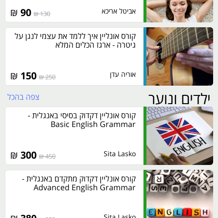
₪
90
אביטל אריכא
130 ₪
קורס אונליין איך ללמד את עצמי לנגן על
גיטרה - ארגז הכלים המלא
₪
150
אוריה עדן
250 ₪
ילדים ונוער
צפה בהכל
קורס אונליין דקדוק בסיסי באנגלית -
Basic English Grammar
₪
300
Sita Lasko
450 ₪
קורס אונליין דקדוק מתקדם באנגלית -
Advanced English Grammar
Sita Lasko