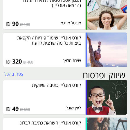
תכנון אסטרטגיות ללמידה יעילה
(הרצאה אונליין)
₪
90
אביטל אריכא
130 ₪
קורס אונליין שימור פוריות / הקפאת
ביציות כל מה שרצית לדעת
₪
320
שירת מלאך
460 ₪
שיווק ופרסום
צפה בהכל
קורס אונליין כתיבה שיווקית
₪
49
ליאן שובל
650 ₪
קורס אונליין השראת כתיבה לבלוג