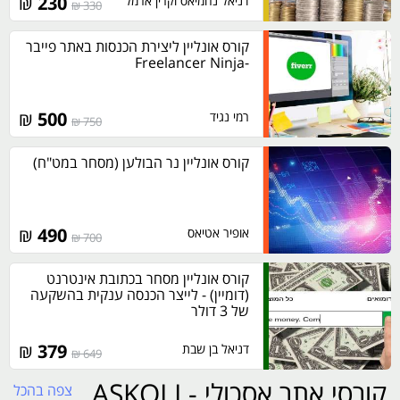
₪
230
דניאל נחמיאס וקרין ארמל
330 ₪
קורס אונליין ליצירת הכנסות באתר פייבר
-Freelancer Ninja
₪
500
רמי נגיד
750 ₪
קורס אונליין נר הבולען (מסחר במט"ח)
₪
490
אופיר אטיאס
700 ₪
קורס אונליין מסחר בכתובת אינטרנט
(דומיין) - לייצר הכנסה ענקית בהשקעה
של 3 דולר
₪
379
דניאל בן שבת
649 ₪
קורסי אתר אסכולי - ASKOLI
צפה בהכל