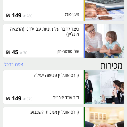
₪
149
מעין פולג
280 ₪
כיצד לדבר על מיניות עם ילדנו (הרצאה
אונליין)
₪
45
שלי פורפר-רוזן
70 ₪
מכירות
צפה בהכל
קורס אונליין פגישה יעילה
₪
149
ד"ר עו"ד יניב זייד
375 ₪
קורס אונליין אמנות השכנוע