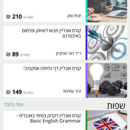
₪
210
יונית צוק
300 ₪
קורס אונליין מבוא לשיווק ופרסום
באינטרנט
₪
89
ד"ר רוני הורוביץ
489 ₪
קורס אונליין דף נחיתה אפקטיבי
₪
149
זהר עמיהוד
449 ₪
שפות
צפה בהכל
קורס אונליין דקדוק בסיסי באנגלית -
Basic English Grammar