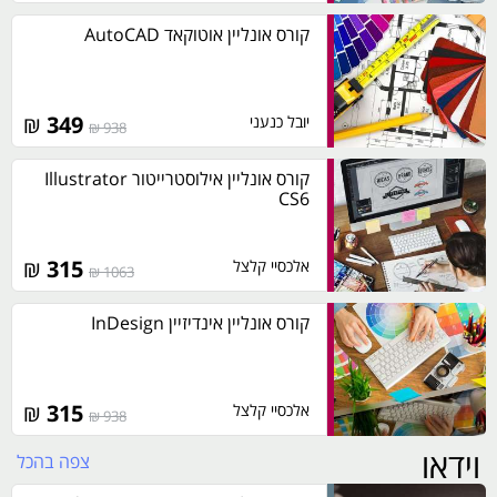
קורס אונליין אוטוקאד AutoCAD
₪
349
יובל כנעני
938 ₪
קורס אונליין אילוסטרייטור Illustrator
CS6
₪
315
אלכסיי קלצל
1063 ₪
קורס אונליין אינדיזיין InDesign
₪
315
אלכסיי קלצל
938 ₪
וידאו
צפה בהכל