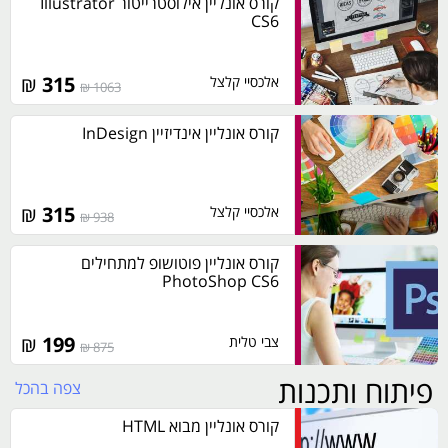
קורס אונליין אילוסטרייטור Illustrator
CS6
₪
315
אלכסיי קלצל
1063 ₪
קורס אונליין אינדיזיין InDesign
₪
315
אלכסיי קלצל
938 ₪
קורס אונליין פוטושופ למתחילים
PhotoShop CS6
₪
199
צבי טלית
875 ₪
פיתוח ותכנות
צפה בהכל
קורס אונליין מבוא HTML