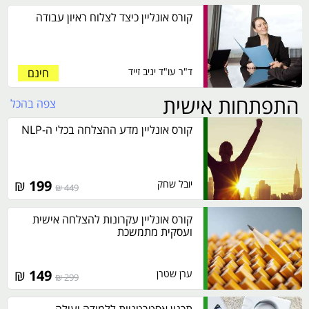
קורס אונליין כיצד לצלוח ראיון עבודה
ד"ר עו"ד יניב זייד
חינם
התפתחות אישית
צפה בהכל
קורס אונליין מדע ההצלחה בכלי ה-NLP
₪
199
יובל שחק
449 ₪
קורס אונליין עקרונות להצלחה אישית
ועסקית מתמשכת
₪
149
ערן שטרן
299 ₪