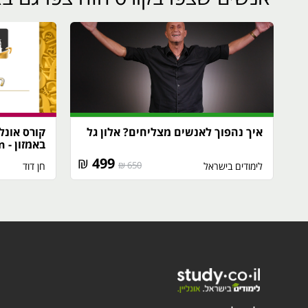
איך נהפוך לאנשים מצליחים? אלון גל
קורס אונלי
באמזון - Amazon
₪
499
650 ₪
לימודים בישראל
חן דוד