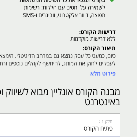
לשמירה על יחסים עם הלקוח: רשימות
תפוצה, דיוור אלקטרוני, וובינרים ו-SMS
דרישות הקורס:
ללא דרישות מוקדמות
תיאור הקורס:
כיום, כמעט כל עסק נמצא גם במרחב הדיגיטלי. הימצ
לעסקים לחזק את המותג, להיחשף לקהלים נוספים ורחבי
המכירות.
פירוט מלא
הכירות עם העולם הדיגיטלי תאפשר לעסקים לבחור את ע
מבנה הקורס אונליין מבוא לשיווק ו
ואף חסכוני בין אם אתם מתחזקים אתר או דף פייסבוק עס
באינטרנט
בקורס מבוא לשיווק ופרסום באינטרנט תקבלו הכירות ר
המושגים הייחודי לעולם זה כדי שתוכלו להתפתח בו ב
התווך של השיווק הדיגיטלי: תנועה, המרה ומערכת יחס
חלק 1 :
באופן אורגני לעומת פרסום ממומן ומה ההבדלים ביניהם
פתיח הקורס
דברים נוספים שתלמדו בקורס חשוב זה: מהם דפי נחיתה 