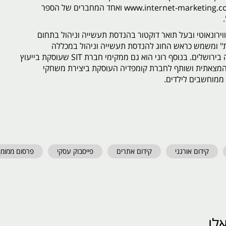
אתר האינטרנטwww.internet-marketing.co.il ואחד המחברים של הספר
וירונאוטי ובעל תואר דוקטור בהנדסת תעשייה וניהול בתחום
 ומשמש כראש החוג להנדסת תעשייה וניהול במכללה
האקדמית להנדסה בירושלים. בנוסף רוני הוא גם ממקימי חברת SIT שעוסקת בייעוץ
מצאתית ושותף לחברת קומפדיה העוסקת ביצירת משחקי
מוחשבים לילדים.
קידום אורגני
קידום אתרים
פייסבוק עסקי
פרסום ממומן
לו