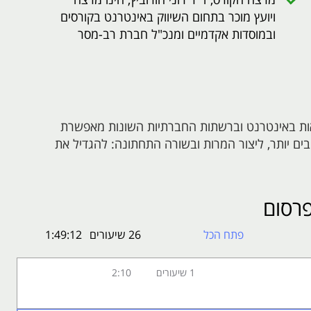
ויועץ מוכר בתחום השיווק באינטרנט בקורסים
ובמוסדות אקדמיים ומנכ"ל חברת רב-מסר
אות באינטרנט וברשתות החברתיות השונות מאפשרת
ם יותר, ליצור המרות ובשורה התחתונה: להגדיל את
רוצי השיווק המתאימים להם ביותר ולשווק באופן יעיל
פרסום
קי או כל נכס דיגיטלי אחר.
חבה ומקיפה עם עולם השיווק המקוון והבנה של עולם
פתח הכל
26 שיעורים
1:49:12
יעילות. הקורס מספק הסבר מעמיק על שלושת עמודי
ים. עוד תוכלו לקבל הבנה של משמעות קידום אתרים
1 שיעורים
2:10
 בהתייחס לגוגל לעומת פייסבוק.
וכיצד עושים בהם שימוש יעיל, מהי טכניקת השיווק ה-