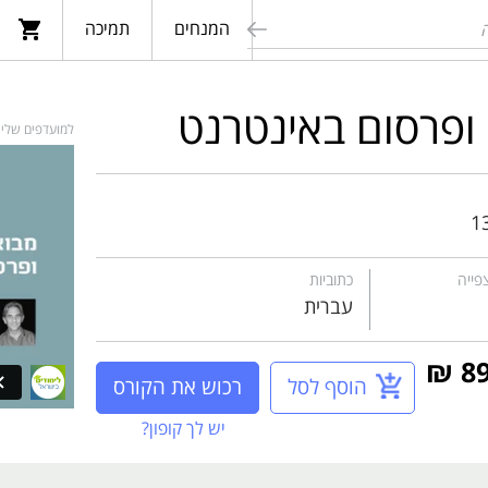
המנחים
תמיכה
חפש
ק ופרסום באינטרנט
למועדפים שלי
1
פייה
כתוביות
עברית
הוסף לסל
רכוש את הקורס
יש לך קופון?