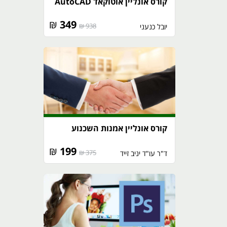
קורס אונליין אוטוקאד AutoCAD
₪
349
938 ₪
יובל כנעני
קורס אונליין אמנות השכנוע
₪
199
375 ₪
ד"ר עו"ד יניב זייד