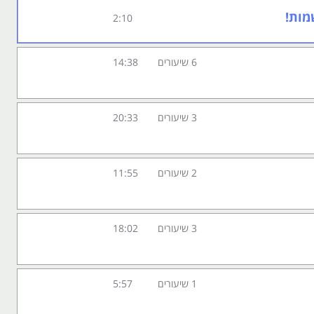
חסים עם לקוחות באמצעות וובינרים, מערכות דיוור, רשימות
מות!
2:10
בתחום השיווק באינטרנט, מביא לכם קורס חובה, שיפתח
6 שיעורים
14:38
זוק המותג שבלעדיו כמעט ואי אפשר לנהל כיום עסק.
3 שיעורים
20:33
2 שיעורים
11:55
3 שיעורים
18:02
1 שיעורים
5:57