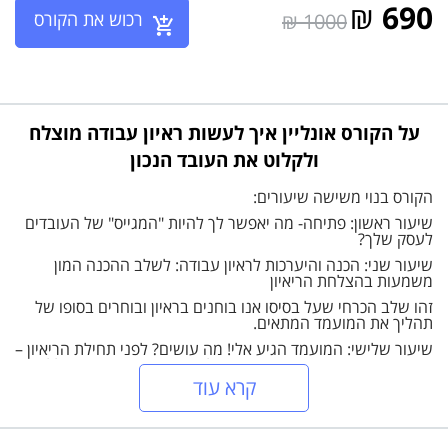
₪
690
רכוש את הקורס
1000 ₪
על הקורס אונליין איך לעשות ראיון עבודה מוצלח
ולקלוט את העובד הנכון
הקורס בנוי משישה שיעורים:
שיעור ראשון: פתיחה- מה יאפשר לך להיות "המגייס" של העובדים
לעסק שלך?
שיעור שני: הכנה והיערכות לראיון עבודה: לשלב ההכנה המון
משמעות בהצלחת הריאיון
זהו שלב הכרחי שעל בסיסו אנו בוחנים בראיון ובוחרים בסופו של
תהליך את המועמד המתאים.
שיעור שלישי: המועמד הגיע אלי! מה עושים? לפני תחילת הריאיון –
איך מכינים את האווירה המתאימה לקראת הריאיון ומה ניתן ללמוד
על המרואיין לפני הריאיון עצמו
קרא עוד
שיעור רביעי: התחלת ראיון העבודה ומהלכו: הקו המנחה שלנו
בראיון הוא למצוא את האדם המתאים לדרישות התפקיד, לכן צריך
לדאוג שהריאיון יהיה "נקי" מהפרעות לא רלבנטיות.