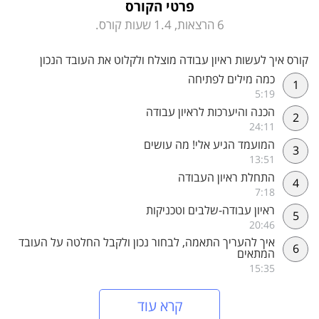
פרטי הקורס
שיעור חמישי: ראיון עבודה- שלבים וטכניקות : בניית הריאיון שלב
אחרי שלב ומה הטכניקות שעוזרות לנו לתהות על קנקנו של
6 הרצאות, 1.4 שעות קורס.
המועמד
שיעור שישי: איך להעריך התאמה, לבחור נכון ולקבל החלטה על
קורס איך לעשות ראיון עבודה מוצלח ולקלוט את העובד הנכון
העובד המתאים. איך קובעים בסופו של דבר מכל המידע שאספנו
את "הציון" של המועמד ואיך בוחרים מכל המועמדים את המתאים
כמה מילים לפתיחה
1
ביותר והטוב לנו ביותר
5:19
הכנה והיערכות לראיון עבודה
2
24:11
המועמד הגיע אלי! מה עושים
3
13:51
התחלת ראיון העבודה
4
7:18
ראיון עבודה-שלבים וטכניקות
5
20:46
איך להעריך התאמה, לבחור נכון ולקבל החלטה על העובד
6
המתאים
15:35
קרא עוד