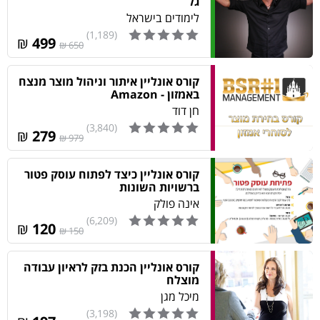
גל
לימודים בישראל
(1,189)
₪
499
650 ₪
קורס אונליין איתור וניהול מוצר מנצח
באמזון - Amazon
חן דוד
(3,840)
₪
279
979 ₪
קורס אונליין כיצד לפתוח עוסק פטור
ברשויות השונות
אינה פולק
(6,209)
₪
120
150 ₪
קורס אונליין הכנת בזק לראיון עבודה
מוצלח
מיכל מגן‎
(3,198)