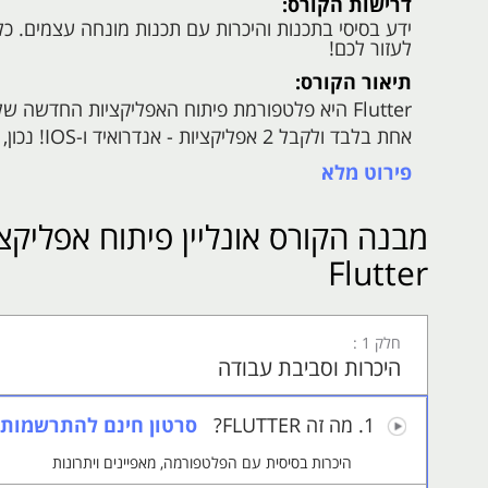
דרישות הקורס:
לעזור לכם!
תיאור הקורס:
אחת בלבד ו
להתחרות בקלות שבכתיבה ובאיכות של המוצר הסופי.
פירוט מלא
מבנה הקורס אונליין פיתוח אפליקצי
לפיתוח אפליקציות ויזואליות. לקראת סוף הקורס, תופת
Flutter
היכולת לפתח אתרי אינטרנט מורכבים ותוכנות לכל מער
חלק 1 :
היכרות וסביבת עבודה
1.
מה זה FLUTTER?
סרטון חינם להתרשמות!
היכרות בסיסית עם הפלטפורמה, מאפיינים ויתרונות