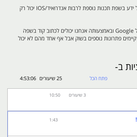
ידע בסיסי בתכנות והיכרות עם תכנות מונחה עצמים. כל ידע בשפת תכנות נוספת לרבות אנדרואיד/IOS יכול רק
Flutter היא פלטפורמת פיתוח האפליקציות החדשה של Google ובאמצעותה אנחנו יכולים לכתוב קוד בשפה
לקבל 2 אפליקציות - אנדרואיד ו-IOS! נכון, קיימים פתרונות נוספים בשוק אבל אף אחד מהם לא יכול
בקורס זה, תלמדו יחד איתי את עקרונות שפת הפיתוח Dart, שפת הפיתוח של הפלטפורמה, ומשם נתקדם
ות ב-
עו לדעת כי הידע שרכשתם בקורס זה, יקנה לכם גם את
כות ההפעלה! נפגש בשיעור הראשון...
פתח הכל
25 שיעורים
4:53:06
3 שיעורים
10:50
1:43