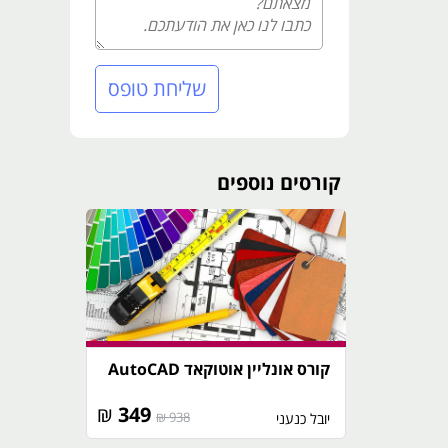
שליחת טופס
קורסים נוספים
קורס אונליין אוטוקאד AutoCAD
₪
349
938 ₪
יובל כנעני