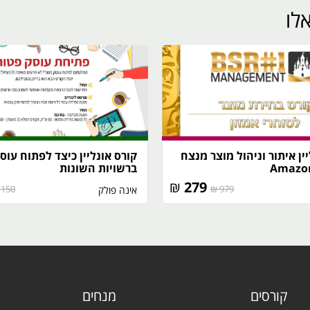
לו
ין איתור וניהול מוצר מנצח
קורס אונליין כיצד לפתוח עוס
ברשויות השונות
₪
279
150 ₪
979 ₪
אינה פולק
קורסים
מנחים