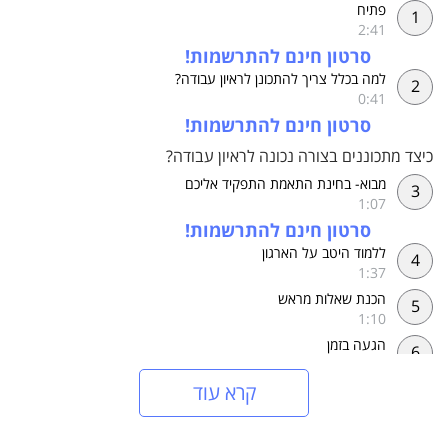
הקורס "כיצד לצלוח ראיון עבודה" מכיל סל כלים מלא למחפשי
פתיח
1
עבודה ומתקיים בו דיאלוג מפרה בין שני מומחים מובילים בתחומם:
2:41
יעל מירון וד"ר יניב זייד. יעל היא מומחית לתהליכי גיוס והשמה ויניב
מומחה לשכנוע.
סרטון חינם להתרשמות!
בסיומו של הקורס יהיו בידכם ההבנה, הידע והכלים כיצד לעבור את
למה בכלל צריך להתכונן לראיון עבודה?
2
ראיון העבודה בהצלחה ולזכות בתפקיד הרצוי. בהצלחה!
0:41
סרטון חינם להתרשמות!
כיצד מתכוננים בצורה נכונה לראיון עבודה?
מבוא- בחינת התאמת התפקיד אליכם
3
1:07
סרטון חינם להתרשמות!
ללמוד היטב על הארגון
4
1:37
הכנת שאלות מראש
5
1:10
הגעה בזמן
6
1:41
קרא עוד
לבוש
7
1:32
שלב ההמתנה לראיון
8