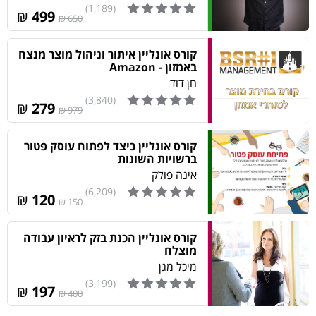
1:18
(1,189)
₪
499
כיצד לעזור למראיין להכיר אותכם טוב יותר
650 ₪
16
2:09
הגדרת יתרון יחסי
קורס אונליין איתור וניהול מוצר מנצח
17
2:17
באמזון - Amazon
חן דוד
מכירה רכה
18
2:17
(3,840)
₪
279
979 ₪
שיחת חולין
19
2:18
קורס אונליין כיצד לפתוח עוסק פטור
הקשבה למראיין
20
ברשויות השונות
1:39
אינה פולק
אמינות ואותנטיות
21
(6,209)
2:07
₪
120
150 ₪
עברית תקנית
22
1:16
קורס אונליין הכנת בזק לראיון עבודה
הצגת קבלות עובדתיות
מוצלח
23
4:01
מיכל מגן‎
התייחסות למעסיקים לשעבר
24
(3,199)
₪
197
2:11
400 ₪