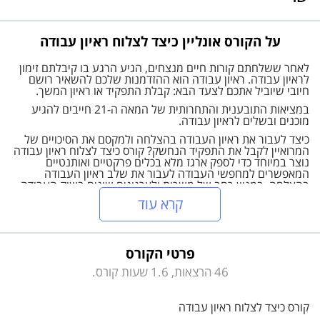
על הקורס אונליין כיצד לצלוח ראיון עבודה
לאחר ששלחתם קורות חיים מנצחים, הגיע הרגע בו קיבלתם זימון
לראיון עבודה. ראיון עבודה הוא ההזדמנות שלכם להשאיר רושם
חיובי שיוביל אתכם לצעד הבא: קבלת התפקיד או ראיון המשך.
במציאות התובענית והתחרותית של המאה ה-21 חייבים להגיע
מוכנים ובשלים לראיון עבודה.
כיצד לעבור את ראיון העבודה בהצלחה ולמקסם את הסיכויים של
המרואיין לקבל את התפקיד הנחשק? קורס כיצד לצלוח ראיון עבודה
נוצר במיוחד כדי לספק ארגז מלא בכלים פרקטיים ואותנטיים
המאפשרים למחפשי העבודה לעבור את שלב ראיון העבודה
בהצלחה, במגוון רחב של משרות ולארגונים שונים בשוק העבודה.
קרא עוד
מה תלמדו בקורס?
כיצד להתכונן לראיון העבודה, מהי שפת הגוף שעליכם לעבוד עליה,
פרטי הקורס
כיצד מתמודדים עם שאלות המראיין, איך מעבירים מסרים, מה
עושים ומה לא עושים, כיצד להפגין מוטיבציה גבוהה ועוד.
46 הרצאות, 1.6 שעות קורס.
הקורס שזור בדוגמאות רבות ונותן כיסוי ומענה רחב למגוון תפקידים
בארגונים שונים ומעניק התייחסות לאוכלוסיות מיוחדות כגון אימהות
עם ילדים, פורשי צבא ומרואיינים בדרגי ניהול בכירים.
קורס כיצד לצלוח ראיון עבודה