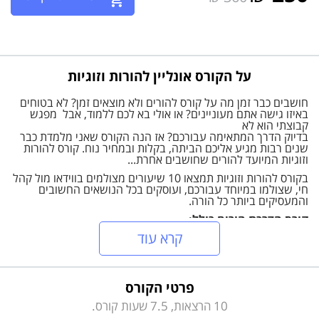
על הקורס אונליין להורות וזוגיות
חושבים כבר זמן מה על קורס להורים ולא מוצאים זמן? לא בטוחים
באיזו גישה אתם מעוניינים? או אולי בא לכם ללמוד, אבל מפגש
קבוצתי הוא לא
בדיוק הדרך המתאימה עבורכם? אז הנה הקורס שאני מלמדת כבר
שנים רבות מגיע אליכם הביתה, בקלות ובמחיר נוח. קורס להורות
וזוגיות המיועד להורים שחושבים אחרת...
בקורס להורות וזוגיות תמצאו 10 שיעורים מצולמים בווידאו מול קהל
חי, שצולמו במיוחד עבורכם, ועוסקים בכל הנושאים החשובים
והמעסיקים ביותר כל הורה.
קורס הדרכת הורים כולל:
קרא עוד
תמיכה וגבולות: מה עושים כשהילדים לא מקשיבים לכם או מגיבים
בעוצמה.
עצמאות לילדים: כמה עצמאות, מתי ועד איזה גבול.
פרטי הקורס
ריבים בין אחים: להתערב? לא להתערב? ומה ההשלכות?
התערבויות הורים אחד לשני: מה עושים כשלא מסכימים על הדרך
10 הרצאות, 7.5 שעות קורס.
ומרגישים שהשני מזיק לילדים.