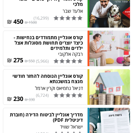
מלכי
אלעד שבר
(16,299)
₪
450
1500 ₪
קורס אונליין מתמודדים בנחישות -
כיצד יוצרים תחושת מסוגלות אצל
ילדים ותלמידים
רבקה אלקובי
₪
275
550 ₪
(5,966)
קורס אונליין הנוסחה להחזר חודשי
מנצח במשכנתא
דניאל נחמיאס וקרין ארמל
(6,724)
₪
230
330 ₪
מדריך אונליין לביטוח הדירה (חוברת
דיגיטלית PDF)
ישראל שוויד