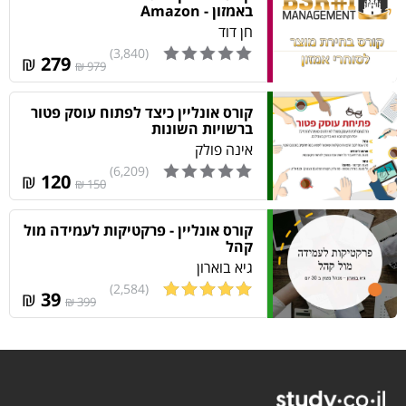
באמזון - Amazon
חן דוד
(3,840)
₪
279
979 ₪
קורס אונליין כיצד לפתוח עוסק פטור
ברשויות השונות
אינה פולק
(6,209)
₪
120
150 ₪
קורס אונליין - פרקטיקות לעמידה מול
קהל
גיא בוארון
(2,584)
₪
39
399 ₪