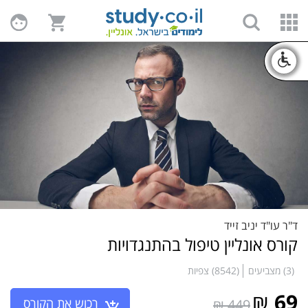
ד"ר עו"ד יניב זייד
קורס אונליין טיפול בהתנגדויות
(3) מצביעים
(8542) צפיות
₪
69
רכוש את הקורס
449 ₪