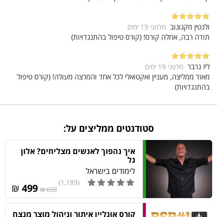
טיפול בהתנגדות "אני כבר מוצף בידע / בעובדים"
יישום
ולנטין מקגונוב
מלפני 19 ימים
15
2:26
תודה רבה, אחלה קורס! (קורס טיפול בהתנגדויות)
סביבה תומכת
16
1:46
ליז גרבר
מלפני 19 ימים
עקרון ההשרייה
17
מאוד ממליצה, מעניין ואקטואלי לכל אחד והמרצה מעולה! (קורס טיפול
2:19
בהתנגדויות)
התנגדויות שקריות
18
3:13
סיכום הקורס
סטודנטים ממליצים על:
דברי סיכום
19
1:22
איך נהפוך לאנשים מצליחים? אלון
גל
לימודים בישראל
(1,189)
₪
499
650 ₪
קורס אונליין איתור וניהול מוצר מנצח