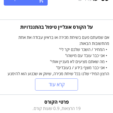
על הקורס אונליין טיפול בהתנגדויות
אם שמעתם פעם בשיחת מכירה או בראיון עבודה את אחת
מהתשובות הבאות:
• המחיר / השכר שלכם יקר לי"
• אני כבר עובד עם מישהו"
• מה שאתם מציעים לא מעניין אותי"
• אני כבר מוצף בידע / בעובדים"
הרצון המידי שלנו בכל שיחת מכירה, שיווק או שכנוע הוא להימנע
ככל האפשר משאלות, מהתנגדויות ומהפרעות. אולם המציאות
קרא עוד
הפוכה -
בכל שיחת מכירה ובכל ראיון עבודה, השאלות, ההתנגדויות
וההפרעות הן חלק בלתי נפרד ואף חיוני!
פרטי הקורס
מה עושים? כיצד מתכוננים נכון לפגישות אלו? כיצד עונים נכון
19 הרצאות, 0.9 שעות קורס.
לשאלות ולהתנגדויות?