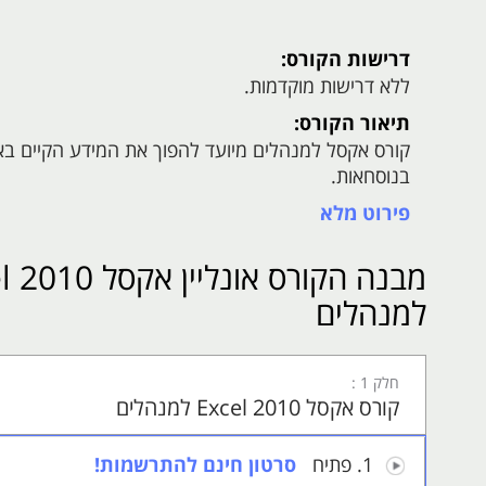
דרישות הקורס:
ללא דרישות מוקדמות.
תיאור הקורס:
קורס אקסל למנהלים מיועד להפוך את המידע הקיים בא
בנוסחאות.
פירוט מלא
אנו יודעים שכמנהל זמנך יקר, ומצד שני, החלטות רבות
מבנה 
לפיכך, נבנה קורס זה על מנת לתת לך את הכלים החשוב
למנהלים
ההחלטות, בלי לגזול זמן יקר.בקורס נלמד כיצד למיין ו
מנת לסמן נתונים חריגים באופן אוטומטי ואף נעשה היכ
חישוביםעוד נלמד על כלי הנקרא מציאת אופטימום וכלי 
לצורך בניית תרחישים ולמציאת פתרונות אופטימליים.
חלק 1 :
קורס אקסל 2010 Excel למנהלים
הקורס פשוט, ענייני ומיועד למנהלים בדרגים השונים המ
ולשפר יכולות.
1.
פתיח
סרטון חינם להתרשמות!