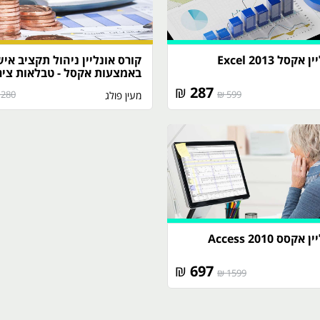
סל 2013 Excel
קורס אונליין ניהול תקציב איש
באמצעות אקסל - טבלאות ציר
₪
287
280 ₪
599 ₪
מעין פולג
סס 2010 Access
₪
697
1599 ₪