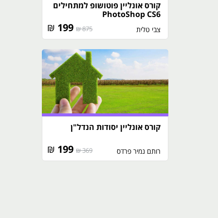
קורס אונליין פוטושופ למתחילים
PhotoShop CS6
₪
199
875 ₪
צבי טלית
קורס אונליין יסודות הנדל"ן
₪
199
369 ₪
רותם נמיר פרדס