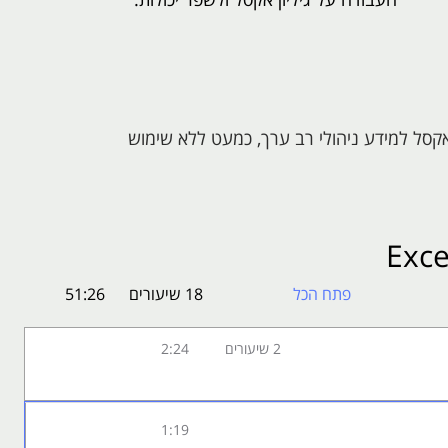
קסל למידע ניהולי רב ערך, כמעט ללא שימוש
 צריכות להיעשות על סמך נתונים.
הקורס אונליין אקסל 2010 Excel
ים ביותר באקסל לניתוח נתונים, כך שיעזרו לך בקבלת
לסנן את הנתונים, כיצד להשתמש בעיצובים מותנים על
פתח הכל
18 שיעורים
51:26
רות עם טבלאות ציר ונתרגל בנייה של טבלה ושינוי
ניתוח הרגישות, אלו כלים המסייעים לנו לדעת 'מה אם?'
2 שיעורים
2:24
עוניינים לייעל את תהליך העבודה על גיליון אקסל
1:19