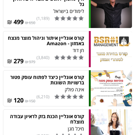
גל
לימודים בישראל
(1,189)
₪
499
650 ₪
קורס אונליין איתור וניהול מוצר מנצח
באמזון - Amazon
חן דוד
(3,840)
₪
279
979 ₪
קורס אונליין כיצד לפתוח עוסק פטור
ברשויות השונות
אינה פולק
(6,210)
₪
120
150 ₪
קורס אונליין הכנת בזק לראיון עבודה
מוצלח
מיכל מגן‎