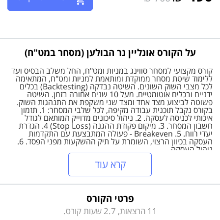
על הקורס אונליין נר הבולען (מסחר במט"ח)
קורס מקצועי למסחר סווינג במניות ומט"ח, החל משלב הבסיס ועד
ללימוד שיטת מסחר ממוקדת ומותאמת למניות ומט"ח, המתאימה
לכל מצבי השוק השונים. השיטה נבדקה (Backtesting) בכלים
ידניים ובכלים אוטומטיים. מעל 10 שנים אחורה בזמן. השיטה
פשוטה לביצוע מצד אחד ומצד שני משקפת את התנהגות השוק.
בקורס נקבל תוכנית עבודה מקיפה, לכל שלבי המסחר: 1. תזמון
איכותי לכניסה לעסקה. 2. ניהול סיכונים מדוייק המותאם לגודל
חשבון המסחר. 3. מיקום פקודת ההגנה (Stop Loss) 4. הגדרת
יעדי רווח. 5. Breakeven - פעולה המתבצעת עם התקדמות
העסקה בכיוון הרצוי, השומרת על תיק ההשקעות מפני הפסד. 6.
ניהול העסקה.
קרא עוד
פרטי הקורס
11 הרצאות, 2.7 שעות קורס.