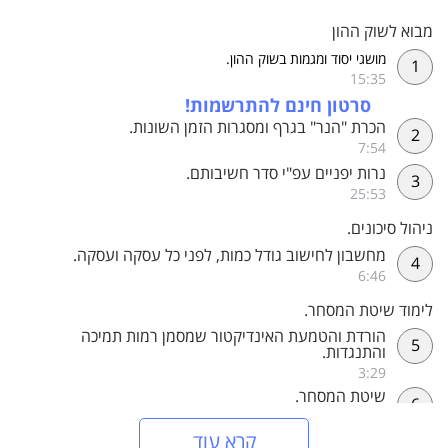
מבוא לשוק ההון
מושגי יסוד ומגמות בשוק ההון.
1
15:35
סרטון חינם להתרשמות!
הכרת "הנר" בגרף ומסגרות הזמן השונות.
2
7:54
נרות יפניים עפ"י סדר חשיבותם.
3
25:53
ניהול סיכונים.
מחשבון לחישוב גודל כמות, לפני כל עסקה ועסקה.
4
6:46
לימוד שיטת המסחר.
הורדת והטמעת האינדיקטור שמסמן רמות תמיכה
5
והתנגדות.
3:29
שיטת המסחר.
6
34:03
קרא עוד
דרך נוספת לניהול העסקה