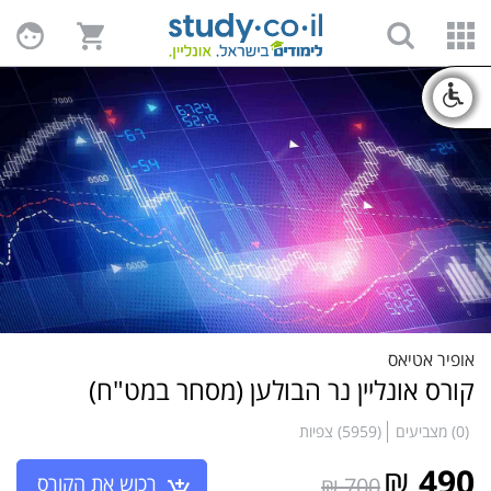
אופיר אטיאס
קורס אונליין נר הבולען (מסחר במט"ח)
(0) מצביעים
(5959) צפיות
₪
490
רכוש את הקורס
700 ₪