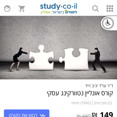
ד"ר עו"ד יניב זייד
קורס אונליין נטוורקינג עסקי
(2) מצביעים
(7042) צפיות
₪
149
רכוש את הקורס
449 ₪