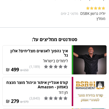
להסתובב לבד באירועים
15
2:13
להסתובב לבד באירועים
יוליה גרשון DSBK
מלפני 2 ימים
16
2:13
מומלץ
כיצד לתת יחס אישי לאנשים באירוע
שימוש בשמות שלהם
17
1:49
סטודנטים ממליצים על:
התעניינות והקשבה
18
3:20
איך נהפוך לאנשים מצליחים? אלון
הפיכת מידע מקוטע למידע איכותי
גל
19
3:47
לימודים בישראל
לא לחלק סתם כרטיסי ביקור
(1,189)
20
₪
499
650 ₪
3:11
ניהול וניתוח המידע לאחר האירוע
21
קורס אונליין איתור וניהול מוצר מנצח
4:11
באמזון - Amazon
כיצד לעניין בשיחה קצרה
חן דוד
מקום הזדמנויות
(3,840)
22
₪
279
979 ₪
5:28
לספר סיפורים