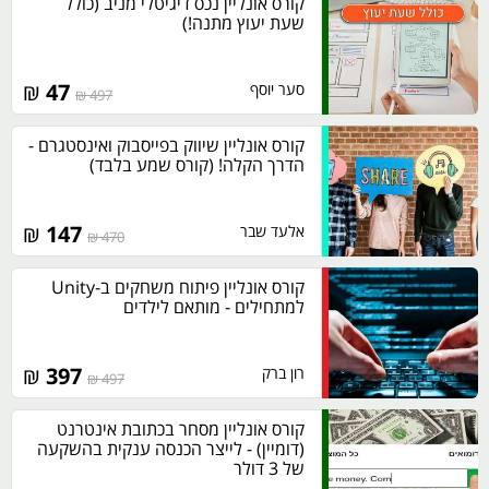
קורס אונליין נכס דיגיטלי מניב (כולל
שעת יעוץ מתנה!)
₪
47
סער יוסף
497 ₪
קורס אונליין שיווק בפייסבוק ואינסטגרם -
הדרך הקלה! (קורס שמע בלבד)
₪
147
אלעד שבר
470 ₪
קורס אונליין פיתוח משחקים ב-Unity
למתחילים - מותאם לילדים
₪
397
רון ברק
497 ₪
קורס אונליין מסחר בכתובת אינטרנט
(דומיין) - לייצר הכנסה ענקית בהשקעה
של 3 דולר