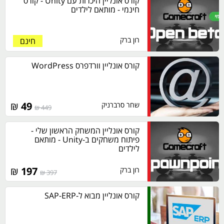
קורס אונליין היכרות עם Unity - קורס
חינמי - מותאם לילדים
רון ברק
חינם
קורס אונליין וורדפרס WordPress
₪
49
שחר סרברניק
449 ₪
קורס אונליין המשחק הראשון שלי -
פיתוח משחקים ב-Unity - מותאם
לילדים
₪
197
רון ברק
397 ₪
קורס אונליין מבוא ל-SAP-ERP